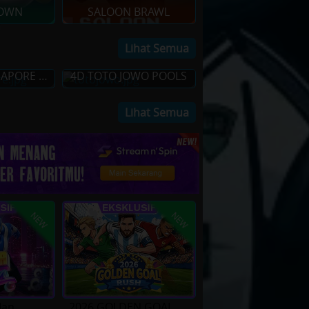
DOWN
SALOON BRAWL
Lihat Semua
4D TOTO SINGAPORE POOLS
4D TOTO JOWO POOLS
Lihat Semua
NEW
NEW
Man
2026 GOLDEN GOAL RUSH