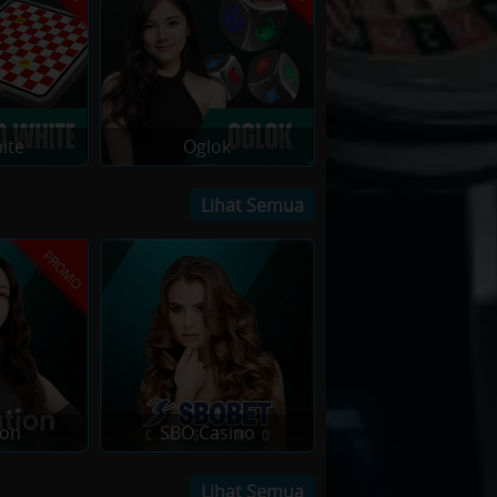
ite
Oglok
Lihat Semua
PROMO
ion
SBO Casino
Lihat Semua