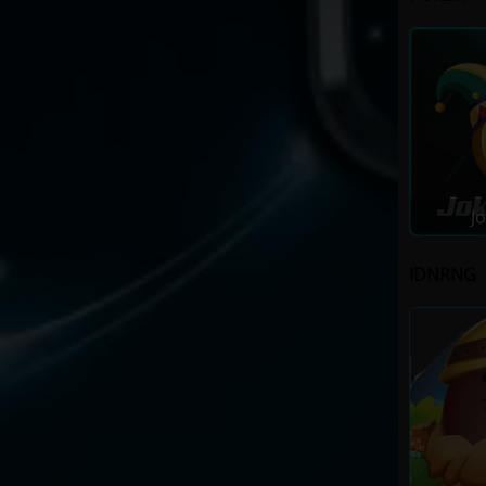
J
IDNRNG