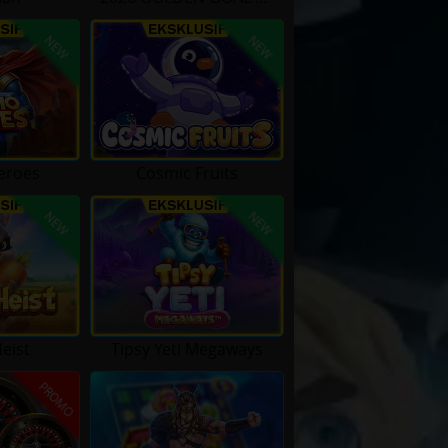
NEW
NEW
eroes
Cosmic Fruits
NEW
NEW
eist
Tipsy Yeti Megaways
PROMO