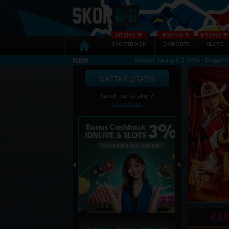
PROMO
PROMO
PROMO
SPORTBOOK
E-SPORTS
SLOTS
NEW :
Selamat Datang di SKOR88 - Dengan minimal Rp. 10,000 anda s
DAFTAR GRATIS
Sudah punya akun?
Login Disini