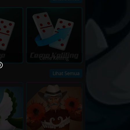
e
Ceme Keliling
Lihat Semua