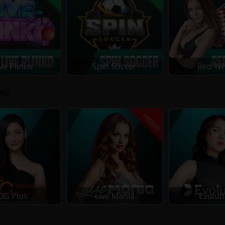
ve Plinko
Spin Soccer
Red Wh
INO
PROMO
OG Plus
Live Mania
Evolut