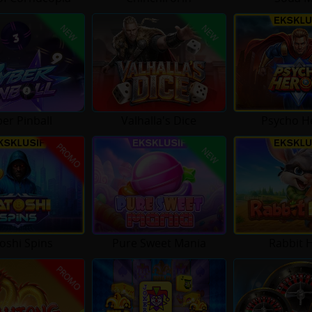
NEW
NEW
er Pinball
Valhalla's Dice
Psycho H
PROMO
NEW
oshi Spins
Pure Sweet Mania
Rabbit H
PROMO