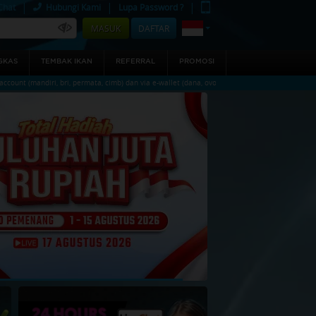
|
|
|
Chat
Hubungi Kami
Lupa Password ?
DAFTAR
GKAS
TEMBAK IKAN
REFERRAL
PROMOSI
ri, permata, cimb) dan via e-wallet (dana, ovo, gopay, linkaja) hanya dengan SCAN QR 