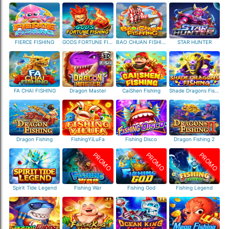
FIERCE FISHING
GODS FORTUNE FISHING
BAO CHUAN FISHING
STAR HUNTER
FA CHAI FISHING
Dragon Master
CaiShen Fishing
Shade Dragons Fishing
Dragon Fishing
FishingYiLuFa
Fishing Disco
Dragon Fishing 2
PROMO
PROMO
PROMO
Spirit Tide Legend
Fishing War
Fishing God
Fishing Legend